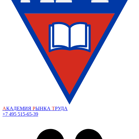
А
КАДЕМИЯ
Р
ЫНКА
Т
РУДА
+7 495 515-65-39