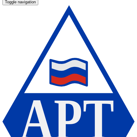
Toggle navigation
А
Р
Т