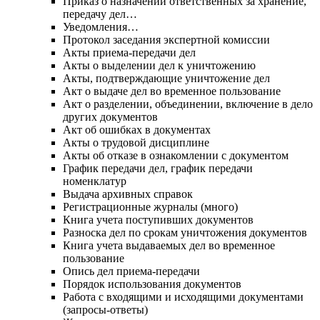
Приказ о назначении ответственных за хранение,
передачу дел…
Уведомления…
Протокол заседания экспертной комиссии
Акты приема-передачи дел
Акты о выделении дел к уничтожению
Акты, подтверждающие уничтожение дел
Акт о выдаче дел во временное пользование
Акт о разделении, объединении, включение в дело
других документов
Акт об ошибках в документах
Акты о трудовой дисциплине
Акты об отказе в ознакомлении с документом
График передачи дел, график передачи
номенклатур
Выдача архивных справок
Регистрационные журналы (много)
Книга учета поступивших документов
Разноска дел по срокам уничтожения документов
Книга учета выдаваемых дел во временное
пользование
Опись дел приема-передачи
Порядок использования документов
Работа с входящими и исходящими документами
(запросы-ответы)