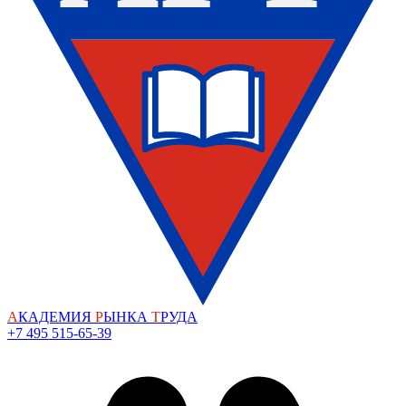
А
КАДЕМИЯ
Р
ЫНКА
Т
РУДА
+7 495 515-65-39