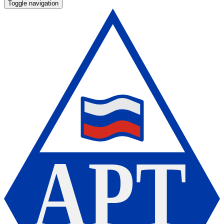
Toggle navigation
А
Р
Т