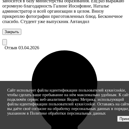
заносится в базу министерства образования. Ещ раз выражаю
огромную благодарность Галине Иосифовне, Наталье
администратор и всей организации в целом. Внизу
прикреплю фотографии приготовленных блюд. Бесконечное
спасибо. Студент уже выпускник Автандил
Закрыть
Отзыв 03.04.2026
Сайт использует файлы идентификации пользователей куки/cookie,
чтобы сделать ваше пребывание на нём максимально удобным. К cай
подключён сервис веб-аналитики Яндекс Метрика, использующий
файлы идентификации пользователей куки/cookie. Оставаясь на сайт
вы даёте своё согласие на обработку персональных данных в порядке
указанном в Политике обработки персональных данных
Прин