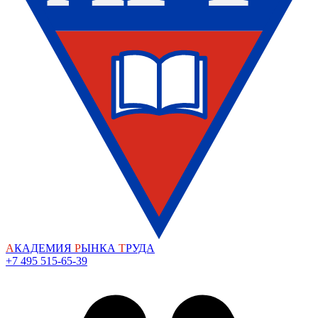
А
КАДЕМИЯ
Р
ЫНКА
Т
РУДА
+7 495 515-65-39