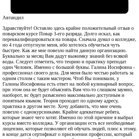
Автандил
Здравствуйте! Оставлю здесь крайне положительный отзыв о
поварском курсе Повар 3-его разряда. Долго искал, как
переквалифицироваться на повара. Сначала думал о колледже,
но 4 года отпугнули меня, ибо хотелось обучиться чуть
быстрее. Как же мне повезло найти данную организацию.
Буквально за месяц Вам дадут выжимку знаний без всякой
воды. Следует отметить, что теорию и практику преподат
один Человек. Именно с большой буквы. Галина Иосифовна -
профессионал своего дела. Для меня было честью работать за
одним столом с таким мастером. Чтоб Вы понимали, у
Галины Иосифовны есть ответ на любой кулинарный вопрос,
при этом она не будет объяснять Вам что-то слишком заумно,
наоборот, вс будет разъяснено максимально доступным и
понятным языком. Теория проходит по одному адресу,
практика в другом месте. Хочу добавить, что мне очень
повезло с однокурсниками. Крайне адекватные ребята,
которые знают чего хотят. Именно по этой причине я выбрал
курсы вместо колледжа. У организации есть все необходимые
лицензии, которые позволяют ей обучать людей, плюс к этому,
в конце датся сертификат о присвоении профессии, который