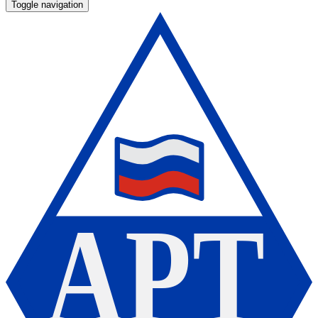
Toggle navigation
А
Р
Т