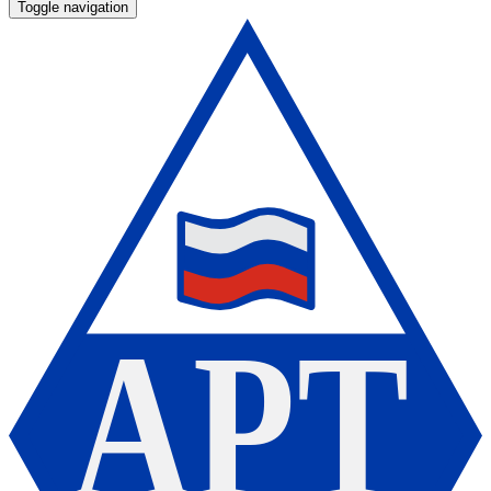
Toggle navigation
А
Р
Т