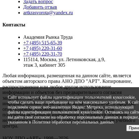
Задать вопрос
Добавить отзыв
artkrasvorota@yandex.ru
Контакты
Академия Рынка Труда
+7 (495) 515-65-39
+7 (495) 220-31-60
+7 (495) 220-31-70
115114
,
Москва
,
ул. Летниковская, д.9,
этаж 3, кабинет 305
Любая информация, размещенная на данном сайте, является
объектом авторского права АНО ДПО "АРТ". Копирование,
распространение или любое другое использование
информации и объектов без предварительного согласия
Сайт использует файлы идентификации пользователей куки/cookie,
запрещено. Данный сайт носит исключительно
чтобы сделать ваше пребывание на нём максимально удобным. К cай
информационный характер и не является публичной офертой,
подключён сервис веб-аналитики Яндекс Метрика, использующий
определяемой положениями Статьи 437 ГК РФ. Для
файлы идентификации пользователей куки/cookie. Оставаясь на сайт
получения актуальной информации о стоимости обучения
вы даёте своё согласие на обработку персональных данных в порядке
недвижимости следует обращайться к специалистам учебного
указанном в Политике обработки персональных данных
центра.
Прин
разработка и поддержка
НОУ ДПО «АРТ», 1998—2026