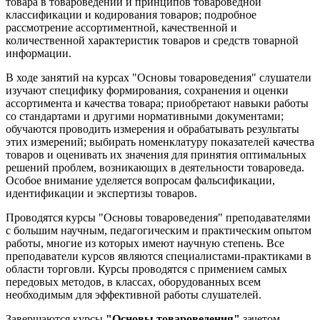
товара в товароведении и принципов товароведной
классификации и кодирования товаров; подробное
рассмотрение ассортиментной, качественной и
количественной характеристик товаров и средств товарной
информации.
В ходе занятий на курсах "Основы товароведения" слушатели
изучают специфику формирования, сохранения и оценки
ассортимента и качества товара; приобретают навыки работы
со стандартами и другими нормативными документами;
обучаются проводить измерения и обрабатывать результаты
этих измерений; выбирать номенклатуру показателей качества
товаров и оценивать их значения для принятия оптимальных
решений проблем, возникающих в деятельности товароведа.
Особое внимание уделяется вопросам фальсификации,
идентификации и экспертизы товаров.
Проводятся курсы "Основы товароведения" преподавателями
с большим научным, педагогическим и практическим опытом
работы, многие из которых имеют научную степень. Все
преподаватели курсов являются специалистами-практиками в
области торговли. Курсы проводятся с примением самых
передовых методов, в классах, оборудованных всем
необходимым для эффективной работы слушателей.
Завершаются курсы
"Основы товароведения"
зачетом