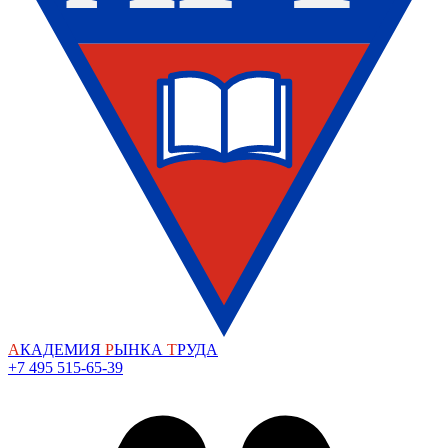
А
КАДЕМИЯ
Р
ЫНКА
Т
РУДА
+7 495 515-65-39