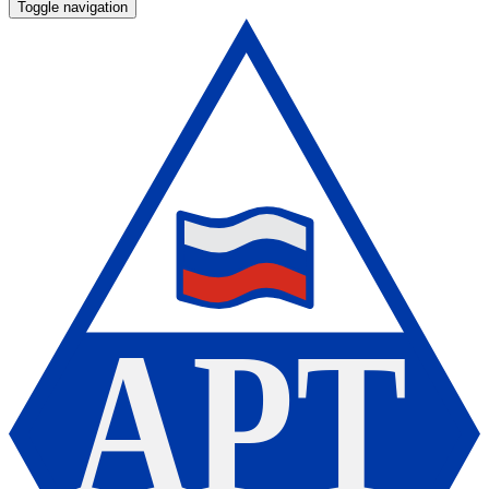
Toggle navigation
А
Р
Т