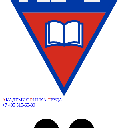
А
КАДЕМИЯ
Р
ЫНКА
Т
РУДА
+7 495 515-65-39