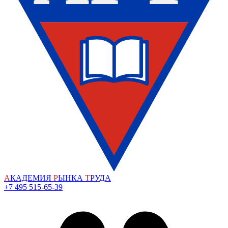
А
КАДЕМИЯ
Р
ЫНКА
Т
РУДА
+7 495 515-65-39