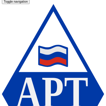
Toggle navigation
А
Р
Т