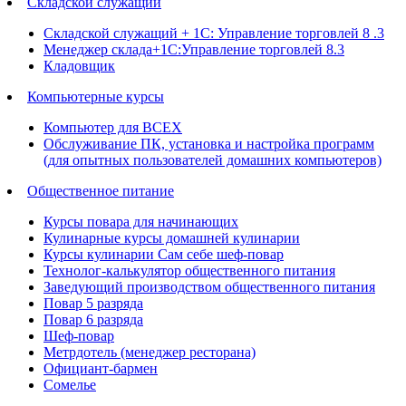
Складской служащий
Складской служащий + 1С: Управление торговлей 8 .3
Менеджер склада+1С:Управление торговлей 8.3
Кладовщик
Компьютерные курсы
Компьютер для ВСЕХ
Обслуживание ПК, установка и настройка программ
(для опытных пользователей домашних компьютеров)
Общественное питание
Курсы повара для начинающих
Кулинарные курсы домашней кулинарии
Курсы кулинарии Сам себе шеф-повар
Технолог-калькулятор общественного питания
Заведующий производством общественного питания
Повар 5 разряда
Повар 6 разряда
Шеф-повар
Метрдотель (менеджер ресторана)
Официант-бармен
Сомелье