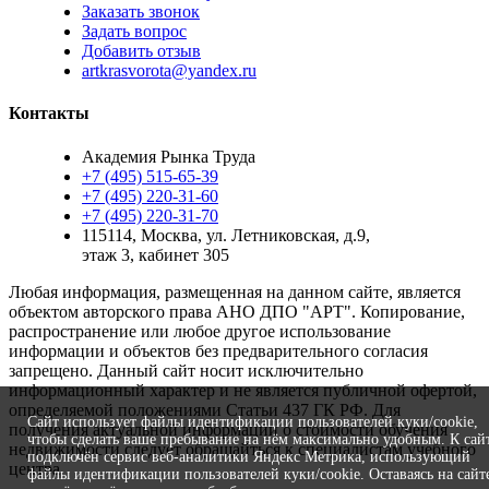
Заказать звонок
Задать вопрос
Добавить отзыв
artkrasvorota@yandex.ru
Контакты
Академия Рынка Труда
+7 (495) 515-65-39
+7 (495) 220-31-60
+7 (495) 220-31-70
115114
,
Москва
,
ул. Летниковская, д.9,
этаж 3, кабинет 305
Любая информация, размещенная на данном сайте, является
объектом авторского права АНО ДПО "АРТ". Копирование,
распространение или любое другое использование
информации и объектов без предварительного согласия
запрещено. Данный сайт носит исключительно
информационный характер и не является публичной офертой,
определяемой положениями Статьи 437 ГК РФ. Для
Сайт использует файлы идентификации пользователей куки/cookie,
получения актуальной информации о стоимости обучения
чтобы сделать ваше пребывание на нём максимально удобным. К cай
недвижимости следует обращайться к специалистам учебного
подключён сервис веб-аналитики Яндекс Метрика, использующий
центра.
файлы идентификации пользователей куки/cookie. Оставаясь на сайт
разработка и поддержка