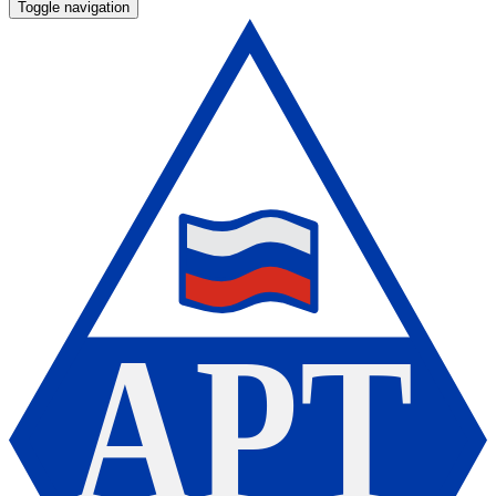
Toggle navigation
А
Р
Т