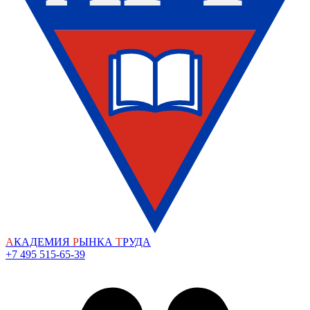
А
КАДЕМИЯ
Р
ЫНКА
Т
РУДА
+7 495 515-65-39