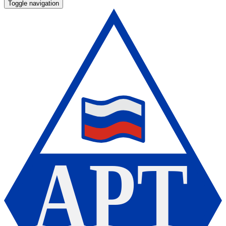
Toggle navigation
А
Р
Т