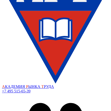
А
КАДЕМИЯ
Р
ЫНКА
Т
РУДА
+7 495 515-65-39