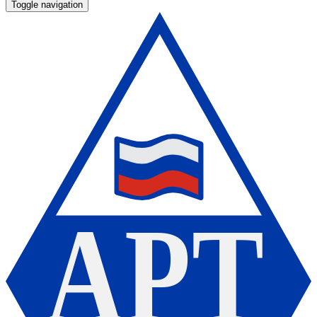
Toggle navigation
А
Р
Т