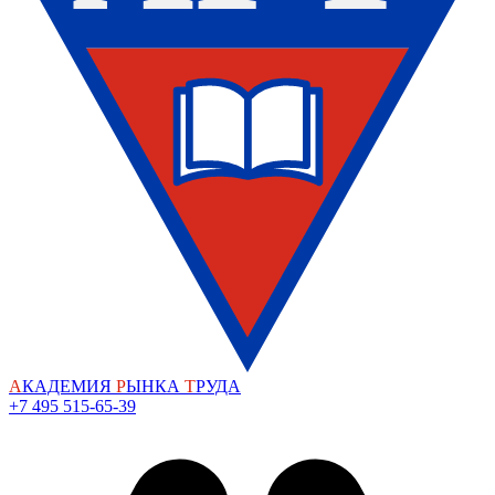
А
КАДЕМИЯ
Р
ЫНКА
Т
РУДА
+7 495 515-65-39