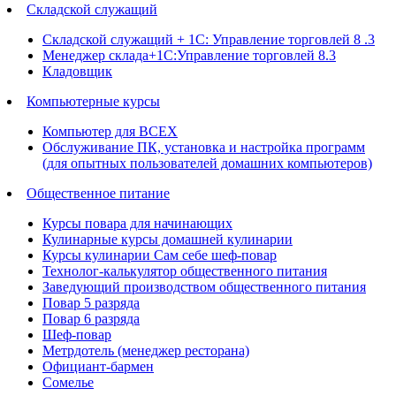
Складской служащий
Складской служащий + 1С: Управление торговлей 8 .3
Менеджер склада+1С:Управление торговлей 8.3
Кладовщик
Компьютерные курсы
Компьютер для ВСЕХ
Обслуживание ПК, установка и настройка программ
(для опытных пользователей домашних компьютеров)
Общественное питание
Курсы повара для начинающих
Кулинарные курсы домашней кулинарии
Курсы кулинарии Сам себе шеф-повар
Технолог-калькулятор общественного питания
Заведующий производством общественного питания
Повар 5 разряда
Повар 6 разряда
Шеф-повар
Метрдотель (менеджер ресторана)
Официант-бармен
Сомелье